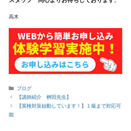
スタッフ一同心よりお待ちしております
。
高木
カ
ブログ
テ
投
【講師紹介 桝田先生】
ゴ
稿
【英検対策始動しています！】１級まで対応可
リ
ナ
能
ー
ビ
ゲ