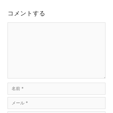
ー
シ
コメントする
ョ
ン
コ
メ
ン
ト
名
前
メ
ー
ル