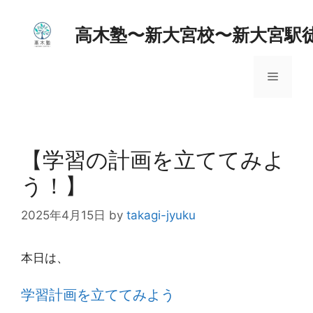
コ
ン
高木塾〜新大宮校〜新大宮駅
テ
ン
メ
ツ
へ
ス
ニ
キ
ッ
【学習の計画を立ててみよ
ュ
プ
う！】
ー
2025年4月15日
by
takagi-jyuku
本日は、
学習計画を立ててみよう