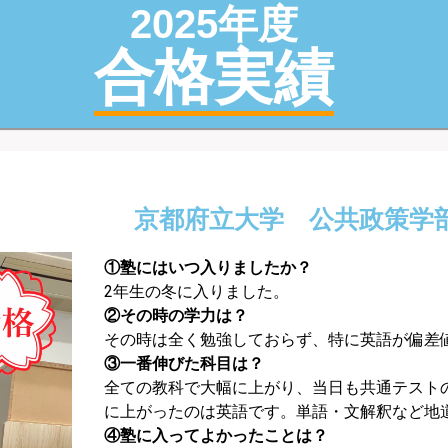
2025年度
合格実績
京都府立大学 公共政策学
①塾にはいつ入りましたか？
2年生の冬に入りました。
②その時の学力は？
その時は全く勉強しておらず、特に英語が偏差値
③一番伸びた科目は？
全ての教科で大幅に上がり、当日も共通テスト
に上がったのは英語です。単語・文解釈など地
④塾に入ってよかったことは？