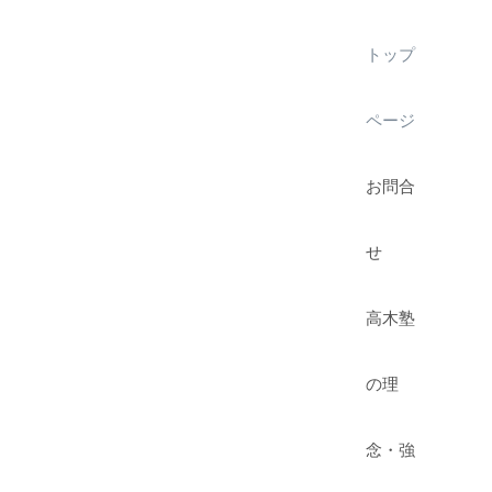
トップ
ページ
お問合
せ
高木塾
の理
念・強