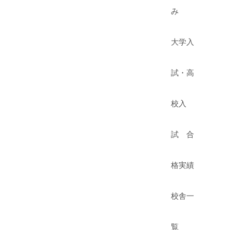
み
大学入
試・高
校入
試 合
格実績
校舎一
覧