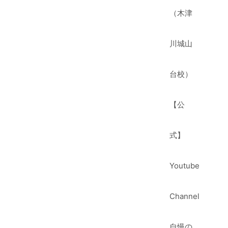
（木津
川城山
台校）
【公
式】
Youtube
Channel
自慢の