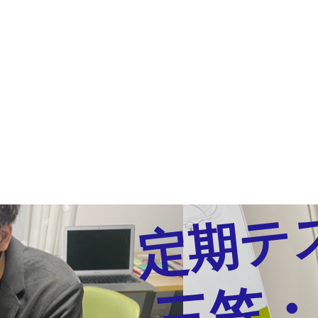
定期テ
三笠・