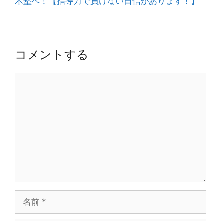
木塾へ！【指導力で負けない自信があります！】
ゲ
ー
シ
ョ
コメントする
ン
コ
メ
ン
ト
名
前