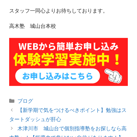
スタッフ一同心よりお待ちしております。
高木塾 城山台本校
カ
ブログ
テ
投
【新学期で気をつけるべきポイント】勉強はス
ゴ
稿
タートダッシュが肝心
リ
ナ
木津川市 城山台で個別指導塾をお探しなら高
ー
ビ