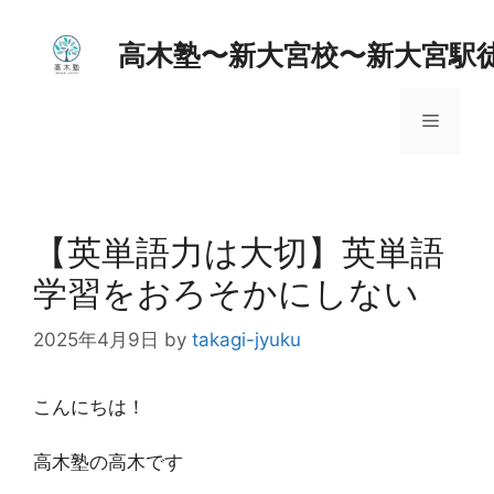
コ
ン
高木塾〜新大宮校〜新大宮駅
テ
ン
メ
ツ
へ
ス
ニ
キ
ッ
【英単語力は大切】英単語
ュ
プ
学習をおろそかにしない
ー
2025年4月9日
by
takagi-jyuku
こんにちは！
高木塾の高木です